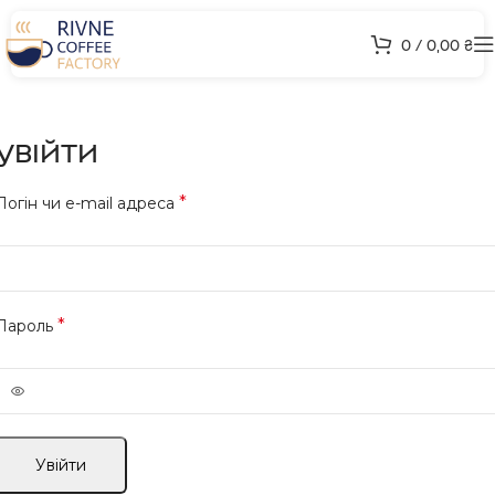
0
/
0,00
₴
УВІЙТИ
*
Логін чи e-mail адреса
*
Пароль
Увійти