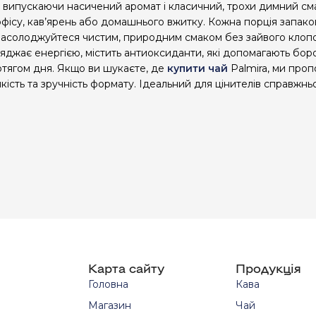
, випускаючи насичений аромат і класичний, трохи димний сма
офісу, кав’ярень або домашнього вжитку. Кожна порція запак
і насолоджуйтеся чистим, природним смаком без зайвого клопо
яджає енергією, містить антиоксиданти, які допомагають боро
отягом дня. Якщо ви шукаєте, де
купити чай
Palmira, ми проп
ість та зручність формату. Ідеальний для цінителів справжнь
Карта сайту
Продукція
Головна
Кава
Магазин
Чай