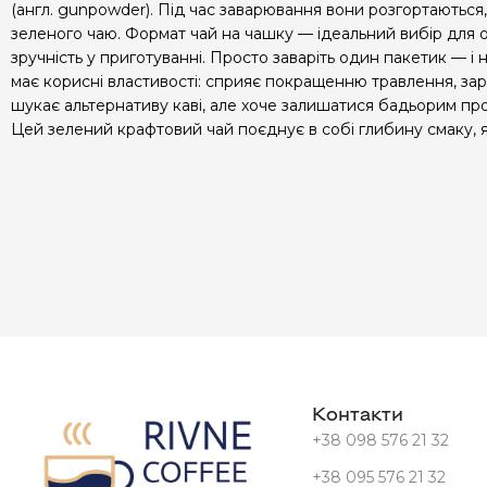
(англ. gunpowder). Під час заварювання вони розгортаються
зеленого чаю. Формат чай на чашку — ідеальний вибір для 
зручність у приготуванні. Просто заваріть один пакетик — 
має корисні властивості: сприяє покращенню травлення, зар
шукає альтернативу каві, але хоче залишатися бадьорим пр
Цей зелений крафтовий чай поєднує в собі глибину смаку, як
Контакти
+38 098 576 21 32
+38 095 576 21 32