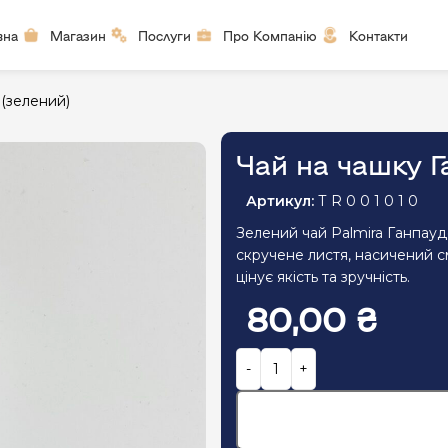
вна
Магазин
Послуги
Про Компанію
Контакти
 (зелений)
Чай на чашку Г
Артикул:
Т R 0 0 1 0 1 0
Зелений чай Palmira Ганпауд
скручене листя, насичений см
цінує якість та зручність.
80,00
₴